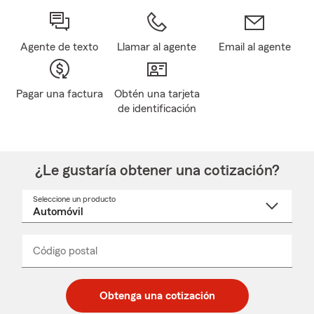
Agente de texto
Llamar al agente
Email al agente
Pagar una factura
Obtén una tarjeta
de identificación
¿Le gustaría obtener una cotización?
Seleccione un producto
Seleccione
un
nombre
de
producto
del
Código postal
Ingresa
Ingresa
_____
menú
un
un
desplegable
código
código
postal
postal
Obtenga una cotización
de
de