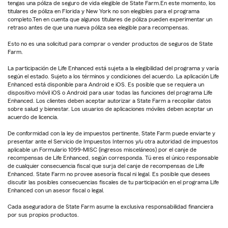
tengas una póliza de seguro de vida elegible de State Farm.En este momento, los
titulares de póliza en Florida y New York no son elegibles para el programa
completo.Ten en cuenta que algunos titulares de póliza pueden experimentar un
retraso antes de que una nueva póliza sea elegible para recompensas.
Esto no es una solicitud para comprar o vender productos de seguros de State
Farm.
La participación de Life Enhanced está sujeta a la elegibilidad del programa y varía
según el estado. Sujeto a los términos y condiciones del acuerdo. La aplicación Life
Enhanced está disponible para Android e iOS. Es posible que se requiera un
dispositivo móvil iOS o Android para usar todas las funciones del programa Life
Enhanced. Los clientes deben aceptar autorizar a State Farm a recopilar datos
sobre salud y bienestar. Los usuarios de aplicaciones móviles deben aceptar un
acuerdo de licencia.
De conformidad con la ley de impuestos pertinente, State Farm puede enviarte y
presentar ante el Servicio de Impuestos Internos y/u otra autoridad de impuestos
aplicable un Formulario 1099-MISC (ingresos misceláneos) por el canje de
recompensas de Life Enhanced, según corresponda. Tú eres el único responsable
de cualquier consecuencia fiscal que surja del canje de recompensas de Life
Enhanced. State Farm no provee asesoría fiscal ni legal. Es posible que desees
discutir las posibles consecuencias fiscales de tu participación en el programa Life
Enhanced con un asesor fiscal o legal.
Cada aseguradora de State Farm asume la exclusiva responsabilidad financiera
por sus propios productos.