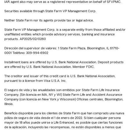
IAR agent also may serve as a registered representative on behalf of SFVPMC.
Securities available through State Farm VP Management Corp.
Neither State Farm nor its agents provide tax or legal advice.
State Farm VP Management Corp. is a separate entity from those affiliated and/or
unaffiliated entities which provide advisory services, banking and insurance
products. AP2025/02/0260
Dirección del supervisor de valores: 1 State Farm Plaza, Bloomington, IL 61710-
0001 Teléfono: 309-994-6902
Installment loans are offered by U.S. Bank National Association. Deposit products
are offered by U.S. Bank National Association. Member FDIC.
The creditor and issuer of this credit card is U.S. Bank National Association,
pursuant to a license from Visa U.S.A. Inc.
El seguro de vida y las anualidades son emitidos por State Farm Life Insurance
Company. (Sin licencia en MA, NY y WI) State Farm Life and Accident Assurance
Company (con licencia en New York y Wisconsin) Oficinas centrales, Bloomington,
Illinois.
Beneficio disponible para los clientes de State Farm que han comprado una nueva
póliza de seguro de vida desde el 1 de enero de 2022. Si bien cualquier persona
mayor de 18 años puede unirse a Life Enhanced, es posible que ciertas funciones
de la aplicación, incluyendo las recompensas, no estén disponibles a menos que