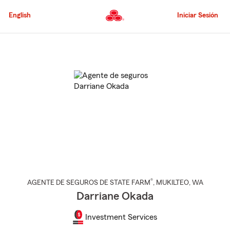
Pasar
al
English
Iniciar Sesión
contenido
principal
Comienzo
del
contenido
principal
®
AGENTE DE SEGUROS DE STATE FARM
,
MUKILTEO
, WA
Darriane Okada
Investment Services